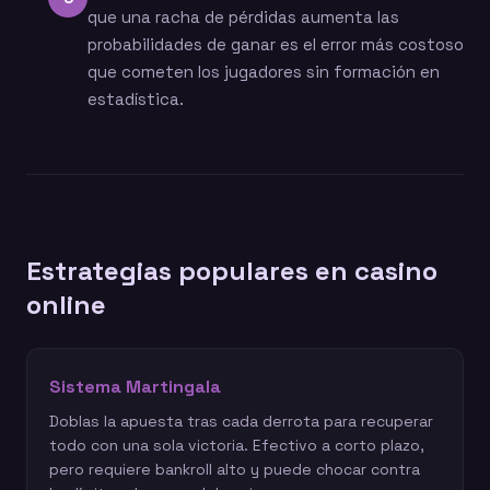
que una racha de pérdidas aumenta las
probabilidades de ganar es el error más costoso
que cometen los jugadores sin formación en
estadística.
Estrategias populares en casino
online
Sistema Martingala
Doblas la apuesta tras cada derrota para recuperar
todo con una sola victoria. Efectivo a corto plazo,
pero requiere bankroll alto y puede chocar contra