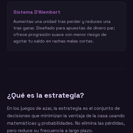
Sistema D'Alembert
Aumentas una unidad tras perder y reduces una
tras ganar. Diseñado para apuestas de dinero par;
ofrece progresión suave con menor riesgo de
agotar tu saldo en rachas malas cortas.
¿Qué es la estrategia?
En los juegos de azar, la estrategia es el conjunto de
decisiones que minimizan la ventaja de la casa usando
matemáticas y probabilidades. No elimina las pérdidas,
pero reduce su frecuencia a largo plazo.