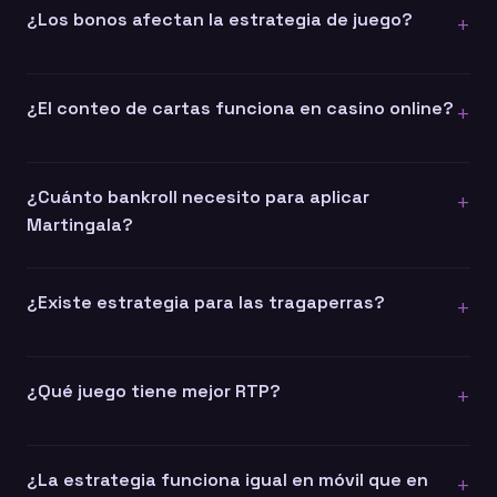
¿Los bonos afectan la estrategia de juego?
¿El conteo de cartas funciona en casino online?
¿Cuánto bankroll necesito para aplicar
Martingala?
¿Existe estrategia para las tragaperras?
¿Qué juego tiene mejor RTP?
¿La estrategia funciona igual en móvil que en