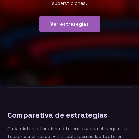
supersticiones.
Ver estrategias
Comparativa de estrategias
Cada sistema funciona diferente según el juego y tu
tolerancia al riesgo. Esta tabla resume los factores