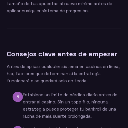
tamaño de tus apuestas al nuevo mínimo antes de
aplicar cualquier sistema de progresión.
Consejos clave antes de empezar
Antes de aplicar cualquier sistema en casinos en línea,
hay factores que determinan si la estrategia
funcionará o se quedará solo en teoría.
Establece un límite de pérdida diario antes de
entrar al casino. Sin un tope fijo, ninguna
estrategia puede proteger tu bankroll de una
racha de mala suerte prolongada.