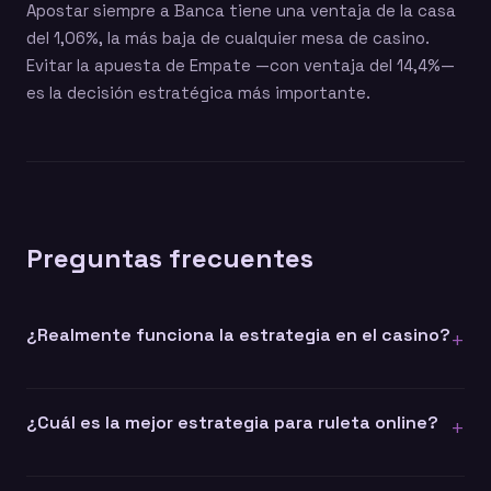
Apostar siempre a Banca tiene una ventaja de la casa
del 1,06%, la más baja de cualquier mesa de casino.
Evitar la apuesta de Empate —con ventaja del 14,4%—
es la decisión estratégica más importante.
Preguntas frecuentes
¿Realmente funciona la estrategia en el casino?
¿Cuál es la mejor estrategia para ruleta online?