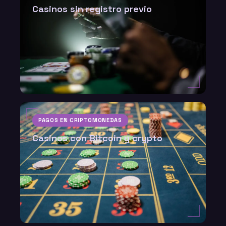
Casinos sin registro previo
PAGOS EN CRIPTOMONEDAS
Casinos con Bitcoin y crypto