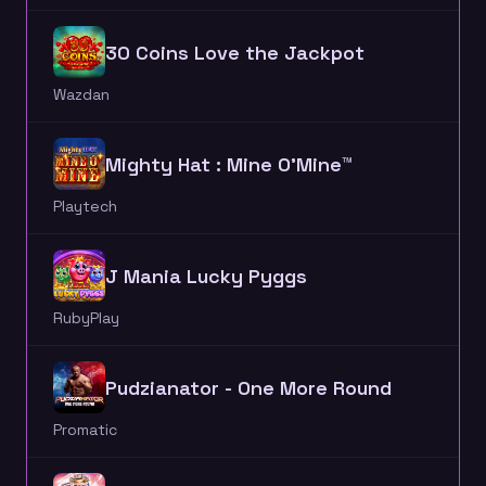
30 Coins Love the Jackpot
Wazdan
Mighty Hat : Mine O'Mine™
Playtech
J Mania Lucky Pyggs
RubyPlay
Pudzianator - One More Round
Promatic