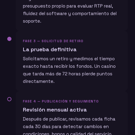
presupuesto propio para evaluar RTP real,
fluidez del software y comportamiento del
soporte.
FASE 3 — SOLICITUD DE RETIRO
La prueba definitiva
Solicitamos un retiro y medimos el tiempo
exacto hasta recibir los fondos. Un casino
que tarda más de 72 horas pierde puntos
directamente.
FASE 4 — PUBLICACIÓN Y SEGUIMIENTO
Revisión mensual activa
Después de publicar, revisamos cada ficha
cada 30 días para detectar cambios en
condiciones, bonos o calidad del servicio.