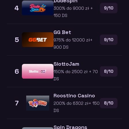
DudeSpin
4
9/10
300% do 9000 zł +
150 DS
GG Bet
5
9/10
975% do 12000 zł+
900 DS
SlottoJam
6
8/10
150% do 2500 zł + 70
DS
Roostino Casino
7
8/10
200% do 6302 zł+ 150
DS
Spin Dragons