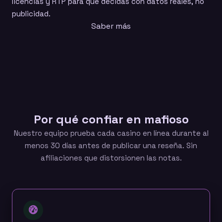
licencias y RTP para que decidas con datos reales, no
publicidad.
Saber más
Por qué confiar en mafioso
Nuestro equipo prueba cada casino en línea durante al
menos 30 días antes de publicar una reseña. Sin
afiliaciones que distorsionen las notas.