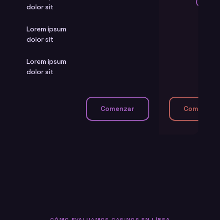
dolor sit
Lorem ipsum
dolor sit
Lorem ipsum
dolor sit
Comenzar
Comenzar