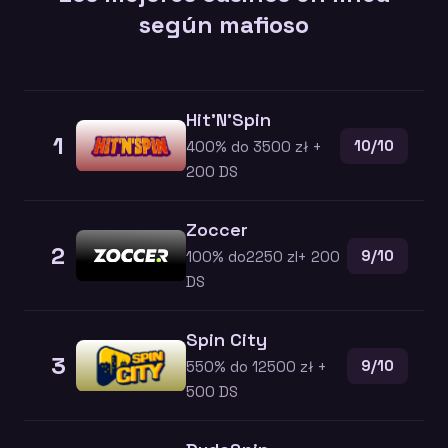
según mafioso
Hit'N'Spin
1
10/10
400% do 3500 zł +
200 DS
Zoccer
2
9/10
100% do2250 zl+ 200
DS
Spin City
3
9/10
550% do 12500 zł +
500 DS