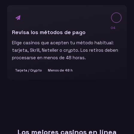
04
Revisa los métodos de pago
Elige casinos que acepten tu método habitual:
tarjeta, Skrill, Neteller o crypto. Los retiros deben
procesarse en menos de 48 horas.
Tarjeta / Crypto
Menos de 48 h
Los mejores casinos en línea