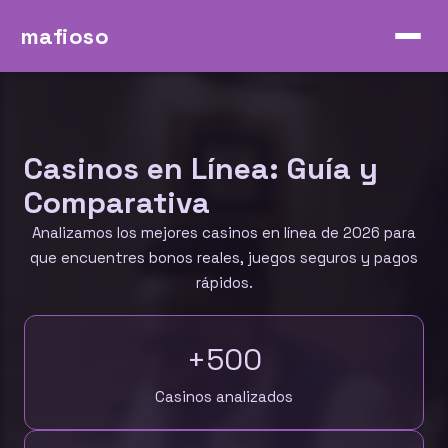
mafioso
Casinos en Línea: Guía y
Comparativa
Analizamos los mejores casinos en línea de 2026 para
que encuentres bonos reales, juegos seguros y pagos
rápidos.
+500
Casinos analizados