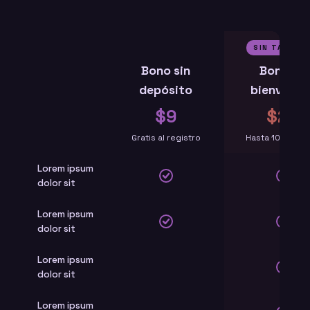
SIN TARJET
Bono sin
Bono de
depósito
bienvenid
$9
$29
Gratis al registro
Hasta 100% ma
Lorem ipsum
dolor sit
Lorem ipsum
dolor sit
Lorem ipsum
dolor sit
Lorem ipsum