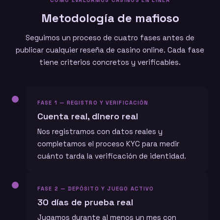
CÓMO EVALUAMOS CASINOS EN LÍNEA
Metodología de mafioso
Seguimos un proceso de cuatro fases antes de
publicar cualquier reseña de casino online. Cada fase
tiene criterios concretos y verificables.
FASE 1 — REGISTRO Y VERIFICACIÓN
Cuenta real, dinero real
Nos registramos con datos reales y
completamos el proceso KYC para medir
cuánto tarda la verificación de identidad.
FASE 2 — DEPÓSITO Y JUEGO ACTIVO
30 días de prueba real
Jugamos durante al menos un mes con