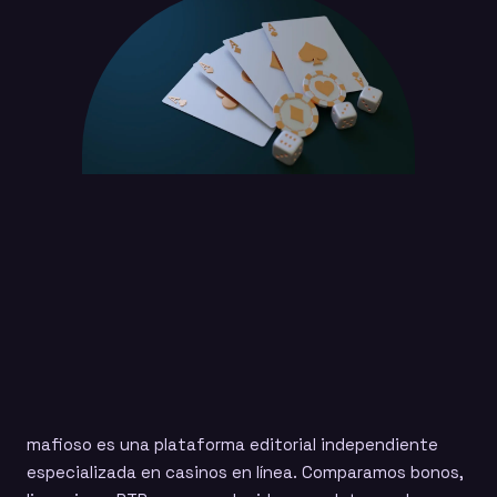
mafioso es una plataforma editorial independiente
especializada en casinos en línea. Comparamos bonos,