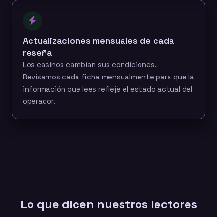
Actualizaciones mensuales de cada
reseña
Los casinos cambian sus condiciones.
Revisamos cada ficha mensualmente para que la
información que lees refleje el estado actual del
operador.
Lo que dicen nuestros lectores