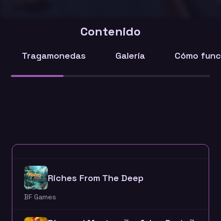
Contenido
Tragamonedas
Galería
Cómo func
Riches From The Deep
BF Games