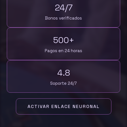
24/7
Bonos verificados
500+
Pagos en 24 horas
4.8
Soporte 24/7
ACTIVAR ENLACE NEURONAL